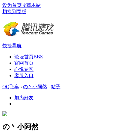
设为首页
收藏本站
切换到宽版
快捷导航
论坛首页
BBS
官网首页
心悦专区
客服入口
QQ飞车
›
の丶小阿然
›
帖子
加为好友
の丶小阿然