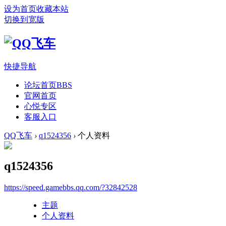
设为首页
收藏本站
切换到宽版
快捷导航
论坛首页
BBS
官网首页
心悦专区
客服入口
QQ飞车
›
q1524356
›
个人资料
q1524356
https://speed.gamebbs.qq.com/?32842528
主题
个人资料