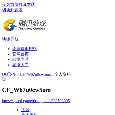
设为首页
收藏本站
切换到宽版
快捷导航
论坛首页
BBS
官网首页
心悦专区
客服入口
QQ飞车
›
CF_W67u0cw5um
›
个人资料
CF_W67u0cw5um
https://speed.gamebbs.qq.com/?28593095
主题