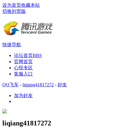
设为首页
收藏本站
切换到宽版
快捷导航
论坛首页
BBS
官网首页
心悦专区
客服入口
QQ飞车
›
liqiang41817272
›
好友
加为好友
liqiang41817272