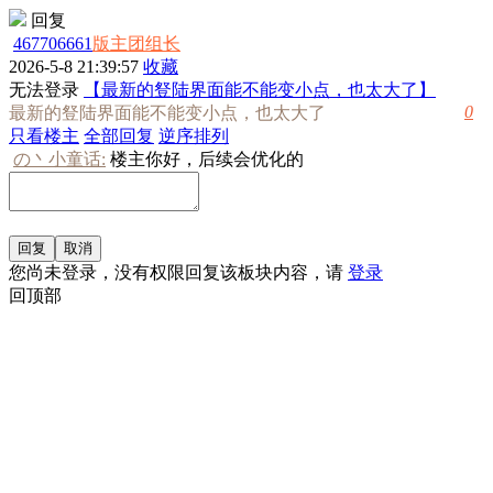
回复
467706661
版主团组长
2026-5-8 21:39:57
收藏
无法登录
【最新的豋陆界面能不能变小点，也太大了】
0
最新的豋陆界面能不能变小点，也太大了
只看楼主
全部回复
逆序排列
の丶小童话:
楼主你好，后续会优化的
您尚未登录，没有权限回复该板块内容，请
登录
回顶部